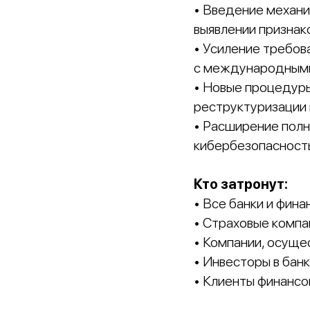
• Введение механиз
выявлении признак
• Усиление требова
с международными с
• Новые процедуры
реструктуризации
• Расширение полн
кибербезопасност
Кто затронут:
• Все банки и фин
• Страховые компа
• Компании, осущ
• Инвесторы в бан
• Клиенты финансо