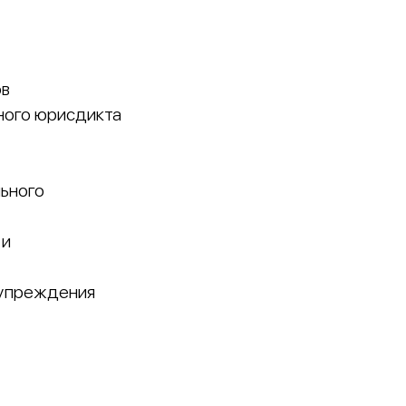
ов
ного юрисдикта
ьного
 и
дупреждения