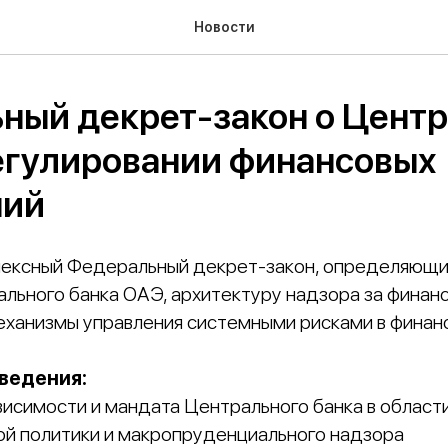
Новости
ный декрет‑закон о Цент
регулировании финансовых
ний
лексный Федеральный декрет‑закон, определяющи
льного банка ОАЭ, архитектуру надзора за финан
ханизмы управления системными рисками в финан
ведения:
висимости и мандата Центрального банка в област
й политики и макропруденциального надзора