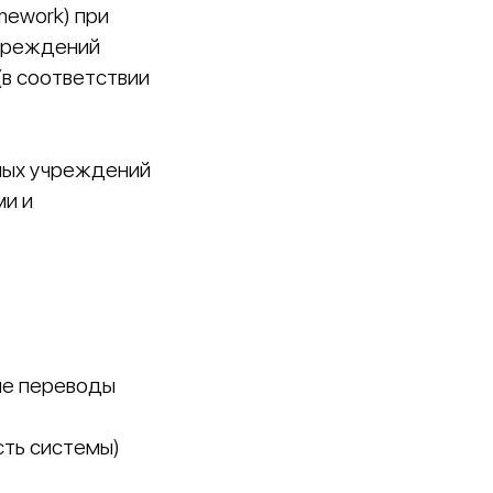
mework) при
учреждений
(в соответствии
ных учреждений
ми и
ые переводы
сть системы)