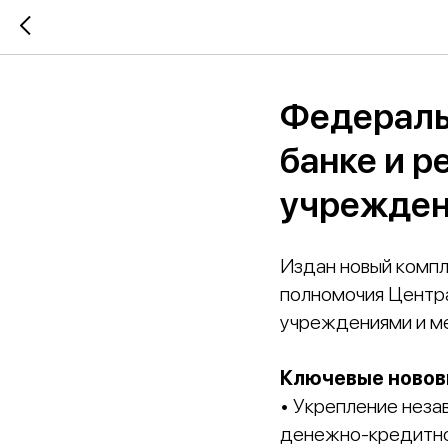
Федераль
банке и 
учрежде
Издан новый комп
полномочия Центра
учреждениями и ме
Ключевые новов
• Укрепление неза
денежно‑кредитно