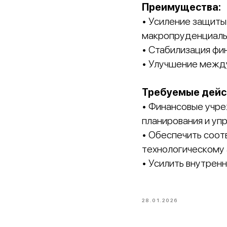
Преимущества:
• Усиление защиты
макропруденциаль
• Стабилизация фи
• Улучшение между
Требуемые дейс
• Финансовые учр
планирования и уп
• Обеспечить соот
технологическому
• Усилить внутрен
28.01.2026