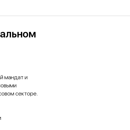
ральном
й мандат и
совыми
совом секторе.
и