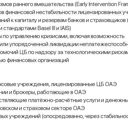
мов раннего вмешательства (Early Intervention Fra
ов финансовой нестабильности лицензированных 
ний к капиталу и резервам банков и страховщиков 
тандартами Basel III и IAIS)
 по управлению кризисами, включая возможность
 или упорядоченной ликвидации неплатежеспособ
омочий ЦБ по надзору за технологическими риска
ью финансовых организаций
ансовые учреждения, лицензированные ЦБ ОАЭ
нии и брокеры, работающие в ОАЭ
ествляющие платёжно‑расчётные услуги и денежн
ковском и страховом секторе ОАЭ
вых учреждений (опосредованно, через стабильно