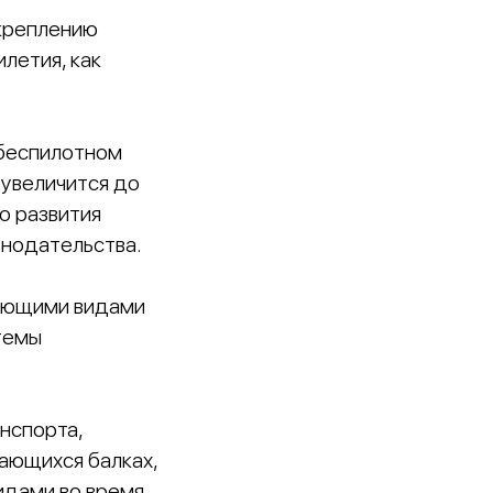
укреплению
летия, как
 беспилотном
 увеличится до
о развития
нодательства.
вующими видами
темы
нспорта,
ающихся балках,
идами во время