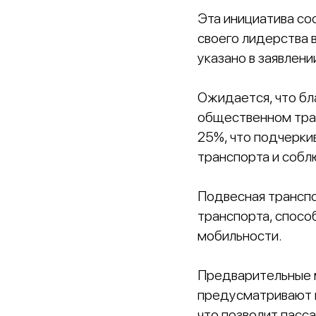
Эта инициатива со
своего лидерства 
указано в заявлени
Ожидается, что бл
общественном тран
25%, что подчерки
транспорта и соб
Подвесная трансп
транспорта, спосо
мобильности.
Предварительные м
предусматривают п
что позволит пасс