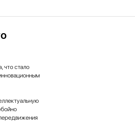
го
, что стало
 инновационным
еллектуальную
ебойно
 передвижения