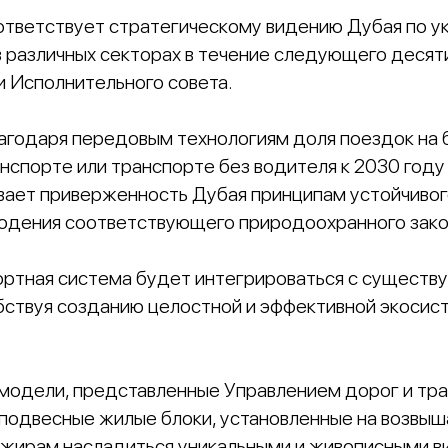
ответствует стратегическому видению Дубая по 
в различных секторах в течение следующего десяти
и Исполнительного совета.
агодаря передовым технологиям доля поездок на
спорте или транспорте без водителя к 2030 году
вает приверженность Дубая принципам устойчивог
людения соответствующего природоохранного зако
ортная система будет интегрироваться с сущест
бствуя созданию целостной и эффективной экосис
одели, представленные Управлением дорог и тра
одвесные жилые блоки, установленные на возвыш
ажирам насладиться уникальными и живописными в