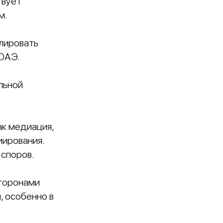
твует
м.
лировать
 ОАЭ.
льной
ак медиация,
иирования.
споров.
торонами
 особенно в