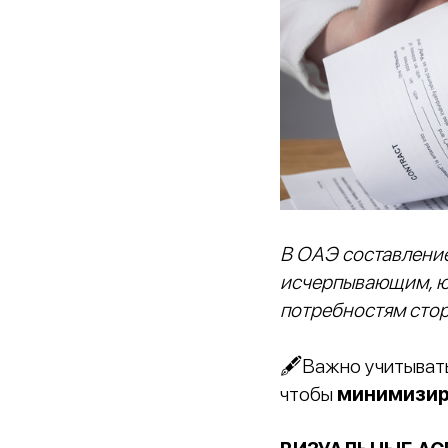
В ОАЭ составление
исчерпывающим, ю
потребностям стор
🖋Важно учитывать
чтобы
минимизир