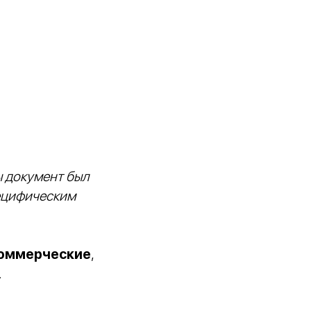
ы документ был
ецифическим
коммерческие
,
.