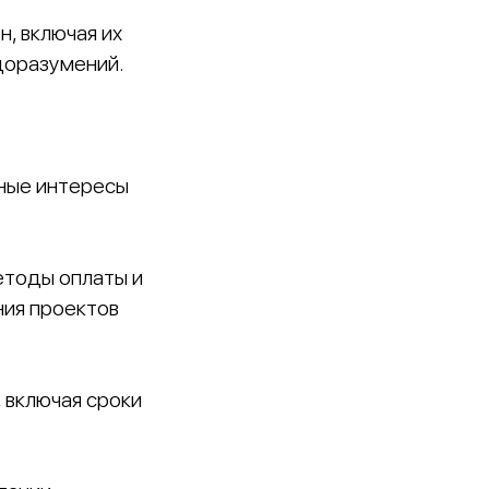
, включая их
доразумений.
нные интересы
етоды оплаты и
ния проектов
 включая сроки