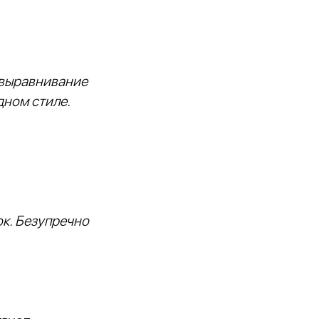
 выравнивание
дном стиле.
к. Безупречно