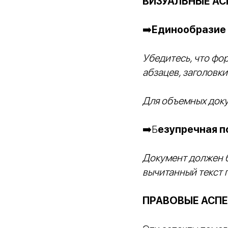
ВИЗУАЛЬНЫЕ АС
➡️
Единообразие
Убедитесь, что фо
абзацев, заголовки
Для объемных доку
➡️Б
езупречная п
Документ должен б
вычитанный текст 
ПРАВОВЫЕ АСП