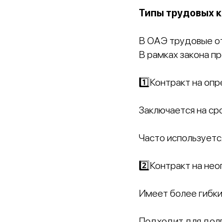
Типы трудовых к
В ОАЭ трудовые о
В рамках закона п
1️⃣Контракт на опр
Заключается на ср
Часто используетс
2️⃣Контракт на нео
Имеет более гибки
Подходит для дол