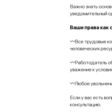
Важно знать основ
уведомительный ср
Ваши права как со
〰️Все трудовые ко
человеческих ресу
〰️Работодатель об
уважение к услови
〰️Любое увольнени
Если у вас есть в
консультацию.