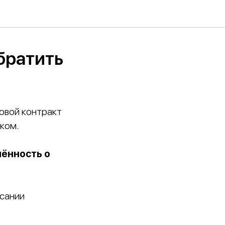
братить
овой контракт
ком.
ённость о
исании