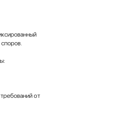
иксированный
 споров.
ы:
 требований от