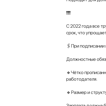
❗️❗️❗️
С 2022 года все т
срок, что упрощае
🖇При подписании 
Должностные обяз
🔹Чётко прописанн
работодателя.
🔹Размер и структ
Зарплата должна б