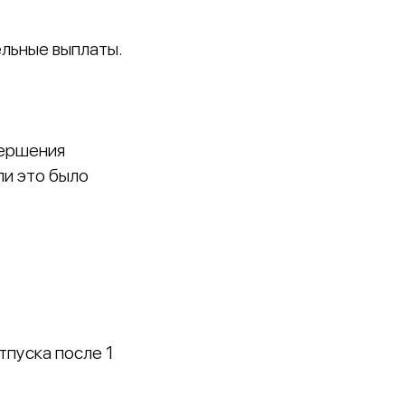
ельные выплаты.
вершения
ли это было
пуска после 1