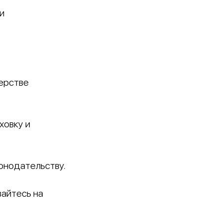
и
ерстве
ховку и
онодательству.
вайтесь на