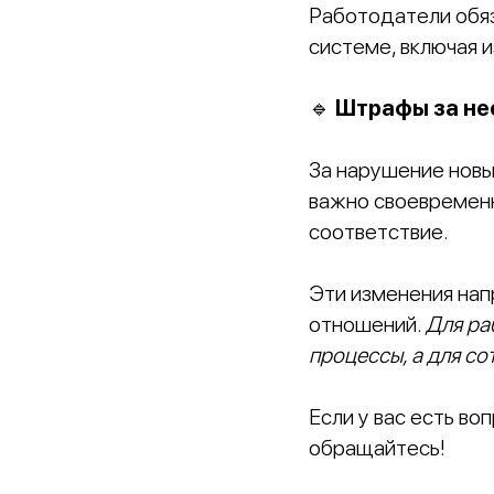
Работодатели обяз
системе, включая и
🔹
Штрафы за не
За нарушение нов
важно своевременн
соответствие.
Эти изменения нап
отношений.
Для ра
процессы, а для с
Если у вас есть во
обращайтесь!